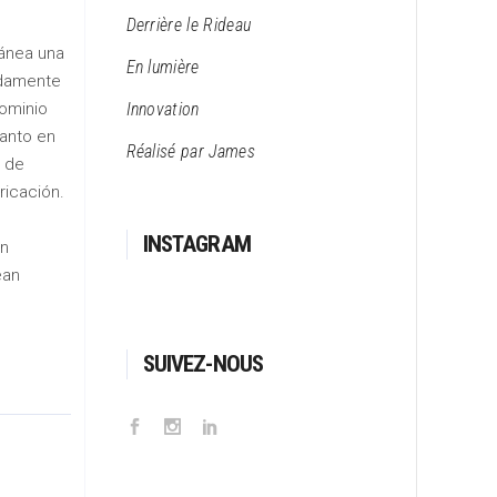
Derrière le Rideau
ránea una
En lumière
idamente
Innovation
dominio
tanto en
Réalisé par James
o de
ricación.
INSTAGRAM
on
ean
SUIVEZ-NOUS