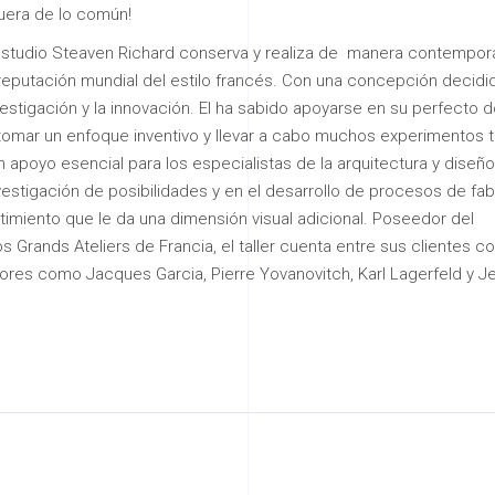
fuera de lo común!
El estudio Steaven Richard conserva y realiza de manera contempo
 reputación mundial del estilo francés. Con una concepción decid
nvestigación y la innovación. El ha sabido apoyarse en su perfecto 
ra tomar un enfoque inventivo y llevar a cabo muchos experimentos 
 apoyo esencial para los especialistas de la arquitectura y diseñ
vestigación de posibilidades y en el desarrollo de procesos de fab
imiento que le da una dimensión visual adicional. Poseedor del
os Grands Ateliers de Francia, el taller cuenta entre sus clientes c
ores como Jacques Garcia, Pierre Yovanovitch, Karl Lagerfeld y J